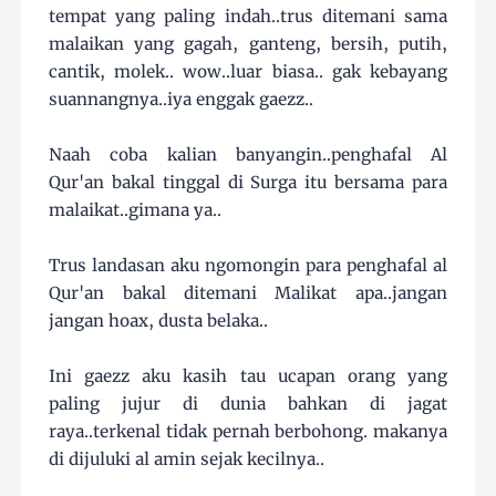
tempat yang paling indah..trus ditemani sama
malaikan yang gagah, ganteng, bersih, putih,
cantik, molek.. wow..luar biasa.. gak kebayang
suannangnya..iya enggak gaezz..
Naah coba kalian banyangin..penghafal Al
Qur'an bakal tinggal di Surga itu bersama para
malaikat..gimana ya..
Trus landasan aku ngomongin para penghafal al
Qur'an bakal ditemani Malikat apa..jangan
jangan hoax, dusta belaka..
Ini gaezz aku kasih tau ucapan orang yang
paling jujur di dunia bahkan di jagat
raya..terkenal tidak pernah berbohong. makanya
di dijuluki al amin sejak kecilnya..